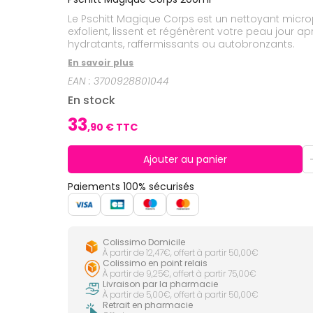
CIRCULATION
Toux
Sprays
Bains de
grasses
Le Pschitt Magique Corps est un nettoyant micrope
Jambes
bouche
lourdes
Toux
exfolient, lissent et régénèrent votre peau jour 
Gencives
sèches
hydratants, raffermissants ou autobronzants.
Hygiène
En savoir plus
bucco-
dentaire
EAN :
3700928801044
En stock
33
,
90
€ TTC
Ajouter au panier
Paiements 100% sécurisés
Colissimo Domicile
À partir de 12,47€, offert à partir 50,00€
Colissimo en point relais
À partir de 9,25€, offert à partir 75,00€
Livraison par la pharmacie
À partir de 5,00€, offert à partir 50,00€
Retrait en pharmacie