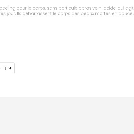
eling pour le corps, sans particule abrasive ni acide, qui agit
après jour. Ils débarrassent le corps des peaux mortes en douceu
-
1
+