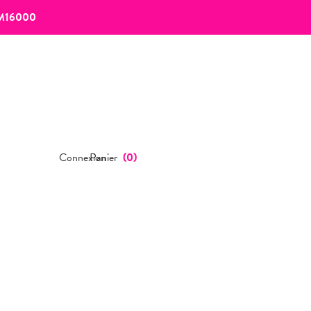
M16000
Connexion
Panier
(
0
)