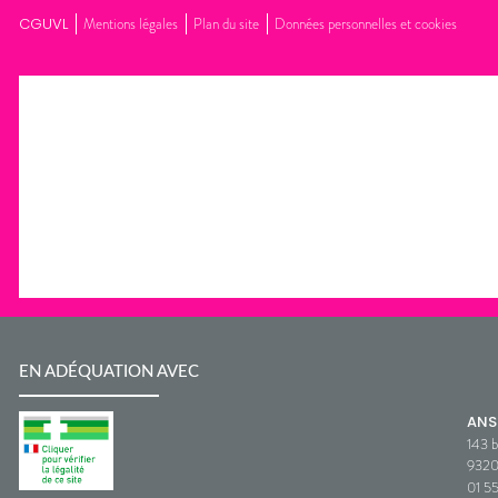
CGUVL
Mentions légales
Plan du site
Données personnelles et cookies
EN ADÉQUATION AVEC
AN
143 b
932
01 5