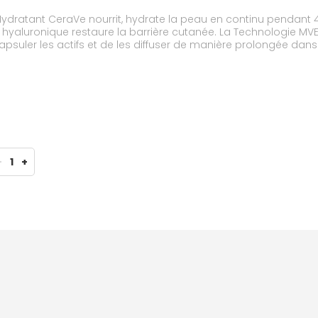
ratant CeraVe nourrit, hydrate la peau en continu pendant 48
hyaluronique restaure la barrière cutanée. La Technologie MVE®
uler les actifs et de les diffuser de manière prolongée dans
sociation Française de l'Eczema. Sans parfum. Hypoallergénique. Non 
lle.
-
1
+