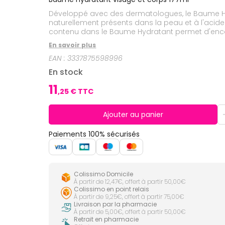
CIRCULATION
Toux
Sprays
Bains de
grasses
Développé avec des dermatologues, le Baume Hyd
Jambes
bouche
lourdes
Toux
naturellement présents dans la peau et à l'acide 
Gencives
sèches
contenu dans le Baume Hydratant permet d'encaps
Formule visage et corps. Testée et approuvée par l'As
Hygiène
En savoir plus
bucco-
non collante à habillage rapide. Pour toute la fami
dentaire
EAN :
3337875598996
En stock
11
,
25
€ TTC
Ajouter au panier
Paiements 100% sécurisés
Colissimo Domicile
À partir de 12,47€, offert à partir 50,00€
Colissimo en point relais
À partir de 9,25€, offert à partir 75,00€
Livraison par la pharmacie
À partir de 5,00€, offert à partir 50,00€
Retrait en pharmacie