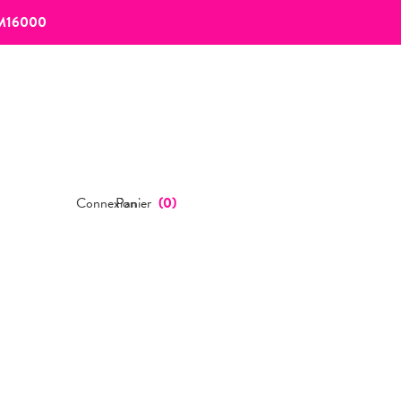
M16000
Connexion
Panier
(
0
)