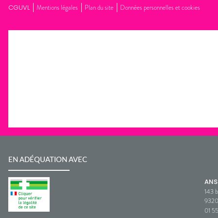
CGUVL
Mentions légales
Plan du site
Données personnelles et cookies
EN ADÉQUATION AVEC
AN
143 b
932
01 5