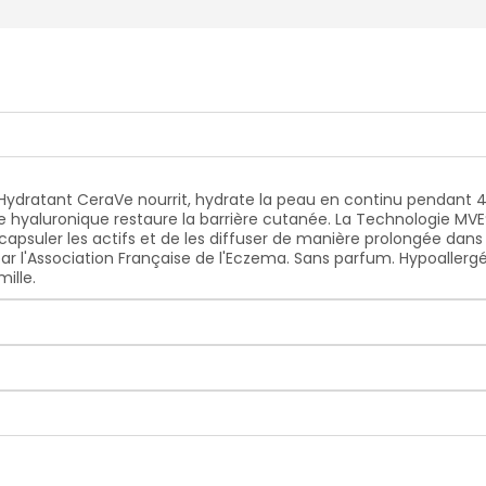
dratant CeraVe nourrit, hydrate la peau en continu pendant 48
e hyaluronique restaure la barrière cutanée. La Technologie MVE®
suler les actifs et de les diffuser de manière prolongée dans
ar l'Association Française de l'Eczema. Sans parfum. Hypoalle
ille.