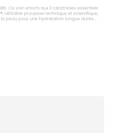
H. Ce soin enrichi aux 3 céramides essentiels
, véritable prouesse technique et scientifique,
 la peau pour une hydratation longue durée.
comédogène. Texture non grasse,