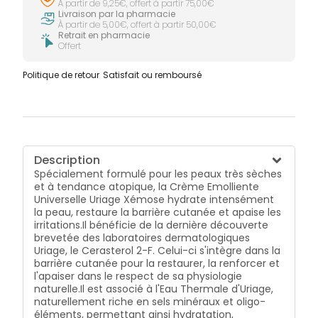
À partir de 9,25€, offert à partir 75,00€
Livraison par la pharmacie
À partir de 5,00€, offert à partir 50,00€
Retrait en pharmacie
Offert
Politique de retour
Satisfait ou remboursé
Description
Spécialement formulé pour les peaux très sèches
et à tendance atopique, la Crème Emolliente
Universelle Uriage Xémose hydrate intensément
la peau, restaure la barrière cutanée et apaise les
irritations.Il bénéficie de la dernière découverte
brevetée des laboratoires dermatologiques
Uriage, le Cerasterol 2-F. Celui-ci s'intègre dans la
barrière cutanée pour la restaurer, la renforcer et
l'apaiser dans le respect de sa physiologie
naturelle.Il est associé à l'Eau Thermale d'Uriage,
naturellement riche en sels minéraux et oligo-
éléments, permettant ainsi hydratation,