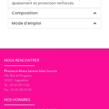
apaisement et protection renforcés.
Composition
Mode d'emploi
NOUS RENCONTRER
Pharmacie Alsace Lorraine Julien Lecante
136, Rue de Périgueux
16000
Angoulême
Tel :
05 45 95 17 46
Fax :
05 45 38 00 95
NOS HORAIRES