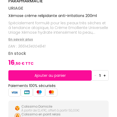
PARAPHARMACIE
CIRCULATION
Toux
Sprays
Bains de
grasses
Jambes
bouche
URIAGE
lourdes
Toux
Gencives
sèches
Xémose crème relipidante anti-irritations 200ml
Hygiène
Spécialement formulé pour les peaux très sèches et
bucco-
à tendance atopique, la Crème Emolliente Universelle
dentaire
Uriage Xémose hydrate intensément la peau,
restaure la barrière cutanée et apaise les irritations.Il
En savoir plus
bénéficie de la dernière découverte brevetée des
EAN :
3661434004841
laboratoires dermatologiques Uriage, le Cerasterol
2-F. Celui-ci s'intègre dans la barrière cutanée pour
En stock
la restaurer, la renforcer et l'apaiser dans le respect
de sa physiologie naturelle.Il est associé à l'Eau
16
,
50
€ TTC
Thermale d'Uriage, naturellement riche en sels
minéraux et oligo-éléments, permettant ainsi
hydratation, apaisement et protection renforcés.
Ajouter au panier
-
1
+
Paiements 100% sécurisés
Colissimo Domicile
À partir de 12,47€, offert à partir 50,00€
Colissimo en point relais