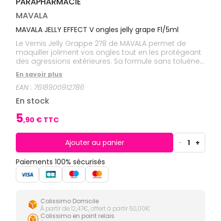
PARAPHARMACIE
CIRCULATION
Toux
Sprays
Bains de
grasses
Jambes
bouche
MAVALA
lourdes
Toux
Gencives
sèches
MAVALA JELLY EFFECT V ongles jelly grape Fl/5ml
Hygiène
Le Vernis Jelly Grappe 278 de MAVALA permet de
bucco-
maquiller joliment vos ongles tout en les protégeant
dentaire
des agressions extérieures. Sa formule sans toluène
respecte parfaitement la sensibilité de vos ongles.
En savoir plus
Sa texture fluide facilite l’application et l’adhésion du
EAN :
7618900912786
vernis. Le Vernis Happy Cherry 282 de MAVALA est
l'accessoire indispensable pour une manucure
En stock
réussie.
5
,
90
€ TTC
Ajouter au panier
-
1
+
Paiements 100% sécurisés
Colissimo Domicile
À partir de 12,47€, offert à partir 50,00€
Colissimo en point relais