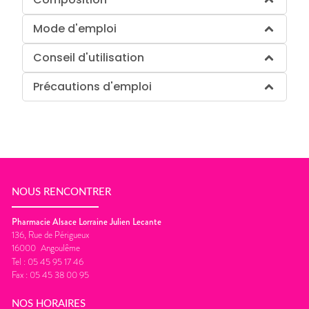
Mode d'emploi
Conseil d'utilisation
Précautions d'emploi
NOUS RENCONTRER
Pharmacie Alsace Lorraine Julien Lecante
136, Rue de Périgueux
16000
Angoulême
Tel :
05 45 95 17 46
Fax :
05 45 38 00 95
NOS HORAIRES