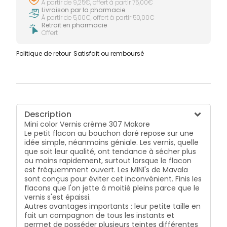
subtile et éclatante.
À partir de 9,25€, offert à partir 75,00€
Livraison par la pharmacie
À partir de 5,00€, offert à partir 50,00€
Retrait en pharmacie
Offert
Politique de retour
Satisfait ou remboursé
Description
Mini color Vernis crème 307 Makore
Le petit flacon au bouchon doré repose sur une
idée simple, néanmoins géniale. Les vernis, quelle
que soit leur qualité, ont tendance à sécher plus
ou moins rapidement, surtout lorsque le flacon
est fréquemment ouvert. Les MINI's de Mavala
sont conçus pour éviter cet inconvénient. Finis les
flacons que l'on jette à moitié pleins parce que le
vernis s'est épaissi.
Autres avantages importants : leur petite taille en
fait un compagnon de tous les instants et
permet de posséder plusieurs teintes différentes