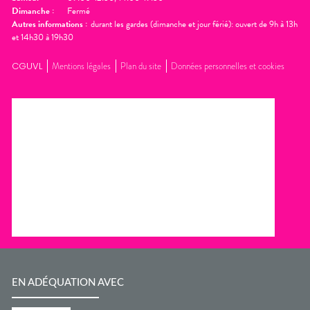
Dimanche
:
Fermé
Autres informations :
durant les gardes (dimanche et jour férié): ouvert de 9h à 13h
et 14h30 à 19h30
CGUVL
Mentions légales
Plan du site
Données personnelles et cookies
EN ADÉQUATION AVEC