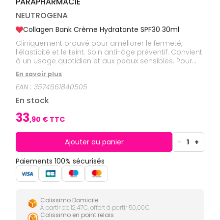
PARAPHARMACIE
CIRCULATION
Toux
Sprays
Bains de
grasses
Jambes
bouche
NEUTROGENA
lourdes
Toux
Gencives
sèches
Collagen Bank Crème Hydratante SPF30 30ml
Hygiène
Cliniquement prouvé pour améliorer le fermeté,
bucco-
l'élasticité et le teint. Soin anti-âge préventif. Convient
dentaire
à un usage quotidien et aux peaux sensibles. Pour
tous types de peau et teints. Pas de traces blanches.
En savoir plus
N’obstrue pas les pores.
EAN :
3574661840505
En stock
33
,
90
€ TTC
Ajouter au panier
-
1
+
Paiements 100% sécurisés
Colissimo Domicile
À partir de 12,47€, offert à partir 50,00€
Colissimo en point relais