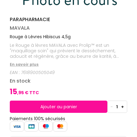
CIRCULATION
Toux
Sprays
Bains de
grasses
Jambes
bouche
lourdes
Toux
Gencives
sèches
PARAPHARMACIE
Hygiène
MAVALA
bucco-
dentaire
Rouge à Lèvres Hibiscus 4,5g
Le Rouge à lèvres MAVALA avec Prolip™ est un
"maquillage soin" qui prévient le dessèchement,
adoucit et régénère, grâce au beurre de karité, à
l'aloe vera et à la vitamine E. Il glisse facilement, ne
En savoir plus
dépose qu'une fine couche uniforme et offre un
EAN :
7618900505049
confort irrésistible aux lèvres, qui restent douces et
soyeuses. Au fil des heures, sa brillance satinée est
En stock
remarquable, sa tenue est impeccable et sa couleur
s'affirme avec une fidélité incomparable.
15
,
95
€ TTC
Ajouter au panier
-
1
+
Paiements 100% sécurisés