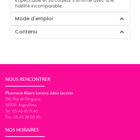
impeccable et sa couleur s'affirme avec une
fidélité incomparable.
Mode d'emploi
Contenu
NOUS RENCONTRER
Pharmacie Alsace Lorraine Julien Lecante
136, Rue de Périgueux
16000
Angoulême
Tel :
05 45 95 17 46
Fax :
05 45 38 00 95
NOS HORAIRES