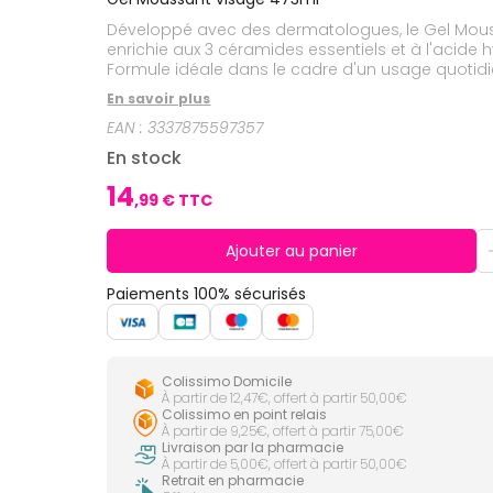
CIRCULATION
Toux
Sprays
Bains de
grasses
Développé avec des dermatologues, le Gel Moussa
Jambes
bouche
lourdes
Toux
enrichie aux 3 céramides essentiels et à l'acide 
Gencives
sèches
Formule idéale dans le cadre d'un usage quotidie
moussante. Visage et cou. Sans parfum. Hypoa
Hygiène
En savoir plus
bucco-
dentaire
EAN :
3337875597357
En stock
14
,
99
€ TTC
Ajouter au panier
Paiements 100% sécurisés
Colissimo Domicile
À partir de 12,47€, offert à partir 50,00€
Colissimo en point relais
À partir de 9,25€, offert à partir 75,00€
Livraison par la pharmacie
À partir de 5,00€, offert à partir 50,00€
Retrait en pharmacie