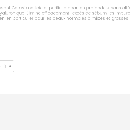
nt CeraVe nettoie et purifie la peau en profondeur sans altér
hyaluronique. Élimine efficacement l'excès de sébum, les impure
n, en particulier pour les peaux normales à mixtes et grasses
llergénique. Non-comédogène.
-
1
+