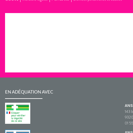
EN ADÉQUATION AVEC
AN
143 b
932
01 5
ANS