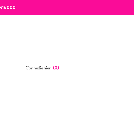
M16000
Connexion
Panier
(
0
)