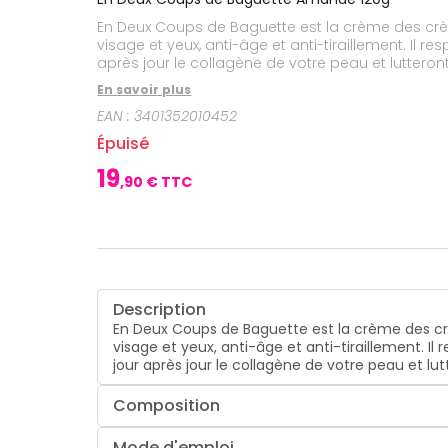
CIRCULATION
Toux
Sprays
Bains de
grasses
En Deux Coups de Baguette est la crème des crèm
Jambes
bouche
lourdes
Toux
visage et yeux, anti-âge et anti-tiraillement. Il 
Gencives
sèches
après jour le collagène de votre peau et lutteront 
Hygiène
En savoir plus
bucco-
dentaire
EAN :
3401352010452
Épuisé
19
,
90
€ TTC
Description
En Deux Coups de Baguette est la crème des crè
visage et yeux, anti-âge et anti-tiraillement. I
jour après jour le collagène de votre peau et lutt
Composition
Mode d'emploi