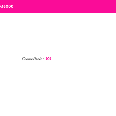
M16000
Connexion
Panier
(
0
)