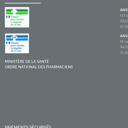
AN
143 b
932
01 5
ANS
14 ru
9470
01 49
MINISTÈRE DE LA SANTÉ
ORDRE NATIONAL DES PHARMACIENS
PAIEMENTS SÉCURISÉS