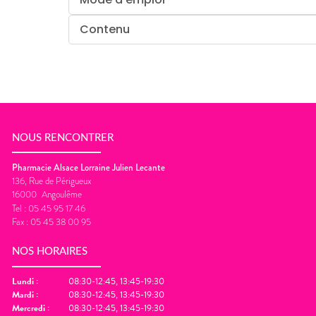
Contenu
NOUS RENCONTRER
Pharmacie Alsace Lorraine Julien Lecante
136, Rue de Périgueux
16000
Angoulême
Tel :
05 45 95 17 46
Fax :
05 45 38 00 95
NOS HORAIRES
Lundi
:
08:30-12:45, 13:45-19:30
Mardi
:
08:30-12:45, 13:45-19:30
Mercredi
:
08:30-12:45, 13:45-19:30