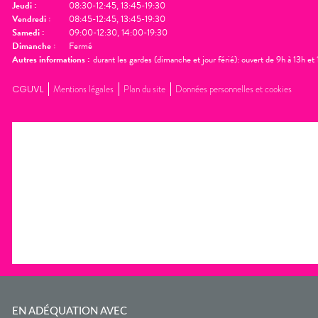
Jeudi
:
08:30-12:45, 13:45-19:30
Vendredi
:
08:45-12:45, 13:45-19:30
Samedi
:
09:00-12:30, 14:00-19:30
Dimanche
:
Fermé
Autres informations :
durant les gardes (dimanche et jour férié): ouvert de 9h à 13h e
CGUVL
Mentions légales
Plan du site
Données personnelles et cookies
EN ADÉQUATION AVEC