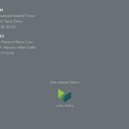
SM
oulevard Anatole France
00
Saint-Denis
5 87 30 00
ES
e Pierre et Marie Curie
1
Maisons-Alfort Cedex
 77 13 50
Une création Valwin