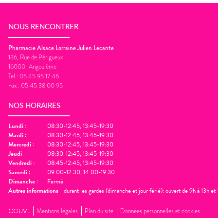
NOUS RENCONTRER
Pharmacie Alsace Lorraine Julien Lecante
136, Rue de Périgueux
16000
Angoulême
Tel :
05 45 95 17 46
Fax :
05 45 38 00 95
NOS HORAIRES
Lundi
:
08:30-12:45, 13:45-19:30
Mardi
:
08:30-12:45, 13:45-19:30
Mercredi
:
08:30-12:45, 13:45-19:30
Jeudi
:
08:30-12:45, 13:45-19:30
Vendredi
:
08:45-12:45, 13:45-19:30
Samedi
:
09:00-12:30, 14:00-19:30
Dimanche
:
Fermé
Autres informations :
durant les gardes (dimanche et jour férié): ouvert de 9h à 13h e
CGUVL
Mentions légales
Plan du site
Données personnelles et cookies