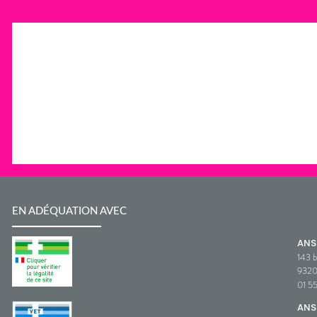
EN ADÉQUATION AVEC
AN
143 b
932
01 5
ANS