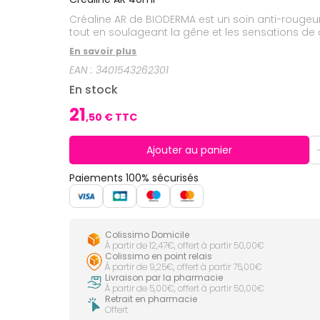
CIRCULATION
Toux
Sprays
Bains de
grasses
Créaline AR de BIODERMA est un soin anti-rougeur
Jambes
bouche
lourdes
Toux
tout en soulageant la gêne et les sensations de 
Gencives
sèches
En savoir plus
Hygiène
bucco-
EAN :
3401543262301
dentaire
En stock
21
,
50
€ TTC
Ajouter au panier
Paiements 100% sécurisés
Colissimo Domicile
À partir de 12,47€, offert à partir 50,00€
Colissimo en point relais
À partir de 9,25€, offert à partir 75,00€
Livraison par la pharmacie
À partir de 5,00€, offert à partir 50,00€
Retrait en pharmacie
Offert