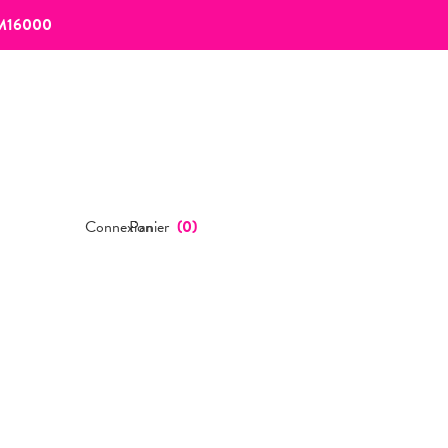
M16000
Connexion
Panier
(
0
)