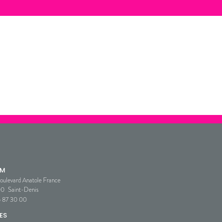
SM
oulevard Anatole France
00
Saint-Denis
5 87 30 00
ES