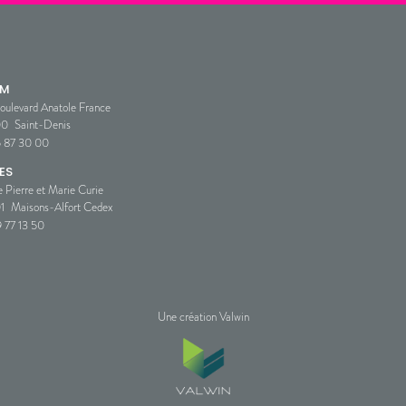
SM
oulevard Anatole France
00
Saint-Denis
5 87 30 00
ES
e Pierre et Marie Curie
1
Maisons-Alfort Cedex
 77 13 50
Une création Valwin