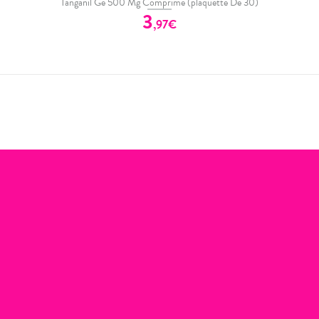
Tanganil Gé 500 Mg Comprimé (plaquette De 30)
3
,
97
€