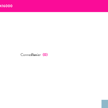
M16000
Connexion
Panier
(
0
)