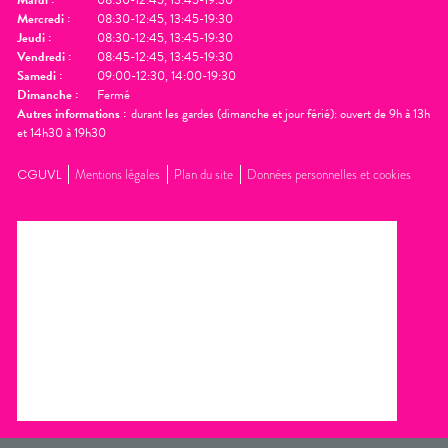
Mercredi
:
08:30-12:45, 13:45-19:30
Jeudi
:
08:30-12:45, 13:45-19:30
Vendredi
:
08:45-12:45, 13:45-19:30
Samedi
:
09:00-12:30, 14:00-19:30
Dimanche
:
Fermé
Autres informations :
durant les gardes (dimanche et jour férié): ouvert de 9h à 13h
et 14h30 à 19h30
CGUVL
Mentions légales
Plan du site
Données personnelles et cookies