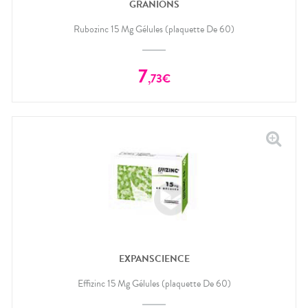
CIRCULATION
Toux
GRANIONS
Sprays
Bains de
grasses
Jambes
bouche
Rubozinc 15 Mg Gélules (plaquette De 60)
lourdes
Toux
Gencives
sèches
Hygiène
bucco-
7
,
73
€
dentaire
EXPANSCIENCE
Effizinc 15 Mg Gélules (plaquette De 60)