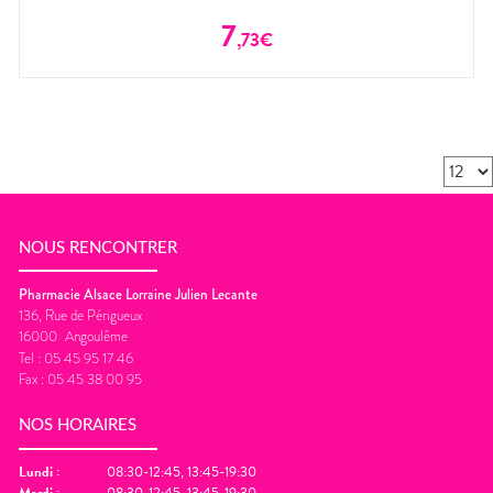
7
,
73
€
NOUS RENCONTRER
Pharmacie Alsace Lorraine Julien Lecante
136, Rue de Périgueux
16000
Angoulême
Tel :
05 45 95 17 46
Fax :
05 45 38 00 95
NOS HORAIRES
Lundi
:
08:30-12:45, 13:45-19:30
Mardi
:
08:30-12:45, 13:45-19:30