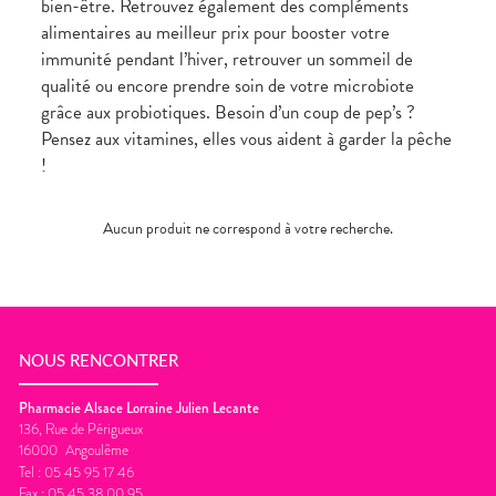
bien-être. Retrouvez également des compléments
CIRCULATION
Toux
Sprays
Bains de
grasses
alimentaires au meilleur prix pour booster votre
Jambes
bouche
lourdes
Toux
immunité pendant l’hiver, retrouver un sommeil de
Gencives
sèches
qualité ou encore prendre soin de votre microbiote
Hygiène
bucco-
grâce aux probiotiques. Besoin d’un coup de pep’s ?
dentaire
Pensez aux vitamines, elles vous aident à garder la pêche
!
Aucun produit ne correspond à votre recherche.
NOUS RENCONTRER
Pharmacie Alsace Lorraine Julien Lecante
136, Rue de Périgueux
16000
Angoulême
Tel :
05 45 95 17 46
Fax :
05 45 38 00 95