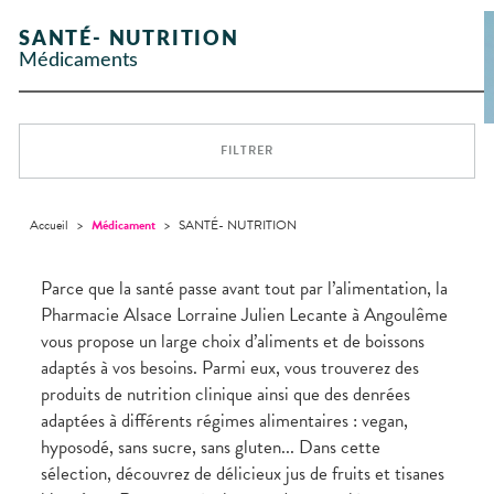
Etendre
GAMMES
Etendre
L'ACTUALITÉ
MESSAGERIE
vomissements
Mycoses
INTIMITÉ
stress
Aliments
SANTÉ
SÉCURISÉE
Orthopédie
Vétérinaire
VISAGE-
NOS
Etendre
Spasmes
Piqûres
SANTÉ- NUTRITION
Vitamines
INTIMITÉ
Soins
Compléments
CORPS-
Etendre
SPÉCIALITÉS
VIDÉOS DE
SCAN
Trousse à
dentaires
- fatigue
alimentaires
CHEVEUX
Médicaments
Premiers soins
Vermifuges
DISPOSITIFS
D’ORDONNANCE
Sécheresses
MATÉRIEL ET
pharmacie
Etendre
NOTRE
MÉDICAUX
ACCESSOIRES
Dispositifs
Cheveux
ÉQUIPE
Verrues
Troubles
médicaux
VOTRE
Trousse à
urinaires
MINCEUR-
Corps
Etendre
INFORMATIONS
APPLICATION
pharmacie
SPORT
UTILES
DE SANTÉ
Homme
FILTRER
MUSCLES -
Minceur
Etendre
PHARMACIES
Solaire
ARTICULATIONS
DE GARDE
Visage
NUTRITION
Douleurs
Etendre
articulaires
Accueil
>
Médicament
>
SANTÉ- NUTRITION
OPHTALMOLOGIE
Prévention
Etendre
Douleurs
cardio-
Conjonctivites
OREILLES
musculaires
vasculaire
Etendre
- NEZ -
Parce que la santé passe avant tout par l’alimentation, la
Irritations
GORGE
Pharmacie Alsace Lorraine Julien Lecante à Angoulême
Lavages
Maux
SANTÉ-
Etendre
vous propose un large choix d’aliments et de boissons
oculaires
NUTRITION
de gorge
adaptés à vos besoins. Parmi eux, vous trouverez des
Sécheresses
Boissons
Rhumes
SEVRAGE
Etendre
des yeux
TABAGIQUE
- état
et
produits de nutrition clinique ainsi que des denrées
Aliments
grippaux
adaptées à différents régimes alimentaires : vegan,
Gommes
SOINS
Etendre
DENTAIRES
Soins
hyposodé, sans sucre, sans gluten... Dans cette
Pastilles
des
TROUBLES DE
Soins
oreilles
sélection, découvrez de délicieux jus de fruits et tisanes
Etendre
Patchs
dentaires
LA