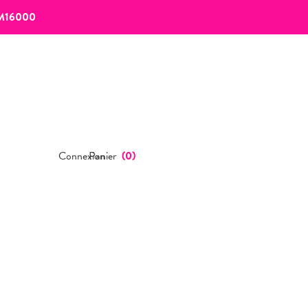
M16000
Connexion
Panier
(
0
)