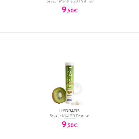
Saveur Menthe 20 Pastilles
9
,
50
€
HYDRATIS
Saveur Kiwi 20 Pastilles
9
,
50
€