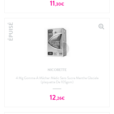
11
,
30
€
NICORETTE
4 Mg Gomme À Mâcher Médic Sans Sucre Menthe Glaciale
(plaquette De 105gom)
12
,
26
€