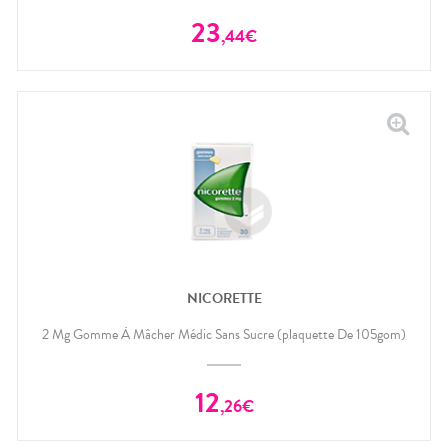
23
,
44
€
NICORETTE
2 Mg Gomme À Mâcher Médic Sans Sucre (plaquette De 105gom)
12
,
26
€