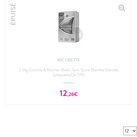
NICORETTE
2 Mg Gomme À Mâcher Médic Sans Sucre Menthe Glaciale
(plaquette De 105)
12
,
26
€