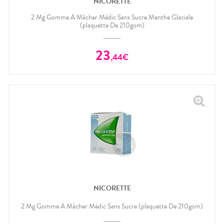
NICORETTE
CIRCULATION
Toux
Sprays
Bains de
grasses
Jambes
bouche
2 Mg Gomme À Mâcher Médic Sans Sucre Menthe Glaciale
lourdes
Toux
(plaquette De 210gom)
Gencives
sèches
Hygiène
bucco-
23
,
44
€
dentaire
NICORETTE
2 Mg Gomme À Mâcher Médic Sans Sucre (plaquette De 210gom)